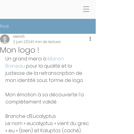
Post
esere5
2 juin 2024
1 min de lecture
Mon logo !
Un grand merci à 
Manon 
Boineau
 pour la qualité et la 
justesse de la retranscription de 
mon identité sous forme de logo.
Mon émotion à sa découverte l'a 
complètement validé .
Branche d’Eucalyptus
Le nom « eucalyptus » vient du grec 
« eu » (bien) et Kaluptos (caché), 